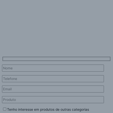
Contacte-nos
Tem uma questão? Temos todo o gosto em ajudar!
Preencha o seguinte formulário e responder-lhe-emos o mais rápido
possivel.
Tenho interesse em produtos de outras categorias