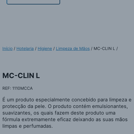
MC-CLIN L
Início
/
Hotelaria
/
Higiene
/
Limpeza de Mãos
/ MC-CLIN L /
MC-CLIN L
REF: 1110MCCA
É um produto especialmente concebido para limpeza e
protecção da pele. O produto contém emulsionantes,
suavizantes, os quais fazem deste produto uma
fórmula extremamente eficaz deixando as suas mãos
limpas e perfumadas.