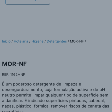
MOR-NF
Início
/
Hotelaria
/
Higiene
/
Detergentes
/ MOR-NF /
MOR-NF
REF: 1162MNF
É um poderoso detergente de limpeza e
desengorduramento, cuja formulação activa e de pH
neutro permite limpar qualquer tipo de superfície sem
a danificar. É indicado superfícies pintadas, cabedal,
napas, plástico, fórmica, remover riscos de caneta das
secretárias.