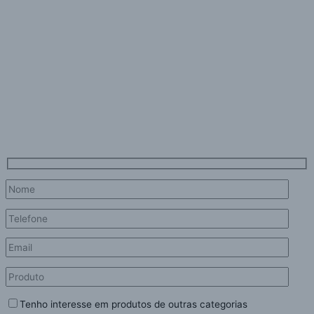
Contacte-nos
Tem uma questão? Temos todo o gosto em ajudar!
Preencha o seguinte formulário e responder-lhe-emos o mais rápido
possivel.
Tenho interesse em produtos de outras categorias