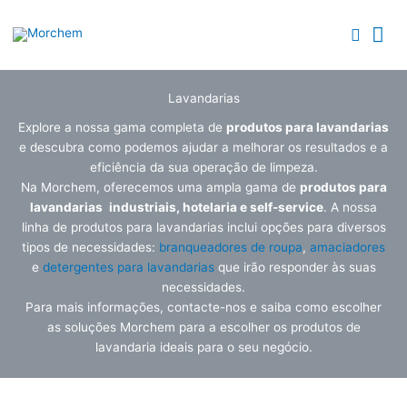
Skip
Search...
Search...
Me
to
Searc
content
Pri
Lavandarias
Explore a nossa gama completa de
produtos para lavandarias
e descubra como podemos ajudar a melhorar os resultados e a
eficiência da sua operação de limpeza.
Na Morchem, oferecemos uma ampla gama de
produtos para
lavandarias
industriais, hotelaria e self-service
. A nossa
linha de produtos para lavandarias inclui opções para diversos
tipos de necessidades:
branqueadores de roupa
,
amaciadores
e
detergentes para lavandarias
que irão responder às suas
necessidades.
Para mais informações, contacte-nos e saiba como escolher
as soluções Morchem para a escolher os produtos de
lavandaria ideais para o seu negócio.