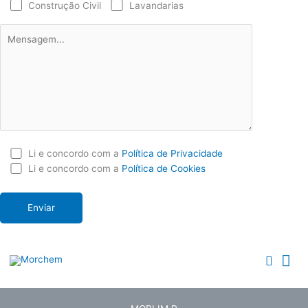
Construção Civil
Lavandarias
Li e concordo com a
Política de Privacidade
Li e concordo com a
Política de Cookies
Me
Searc
Pri