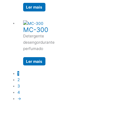
Ler mais
MC-300
Detergente
desengordurante
perfumado
Ler mais
1
2
3
4
→