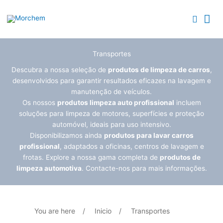
Skip
Search...
Search...
Me
to
Searc
content
Pri
Transportes
Descubra a nossa seleção de
produtos de limpeza de carros
,
desenvolvidos para garantir resultados eficazes na lavagem e
manutenção de veículos.
Os nossos
produtos limpeza auto profissional
incluem
soluções para limpeza de motores, superfícies e proteção
automóvel, ideais para uso intensivo.
Disponibilizamos ainda
produtos para lavar carros
profissional
, adaptados a oficinas, centros de lavagem e
frotas. Explore a nossa gama completa de
produtos de
limpeza automotiva
. Contacte-nos para mais informações.
You are here
/
Inicio
/
Transportes