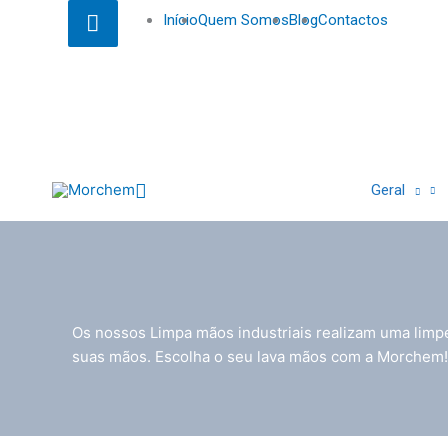
Skip
Search...
Search...
Above
facebook
twitter
linkedin
youtube
Início
Quem Somos
Blog
Contactos
to
Header
content
Search
Geral
Os nossos Limpa mãos industriais
realizam uma limpe
suas mãos. Escolha o seu lava mãos com a Morchem!