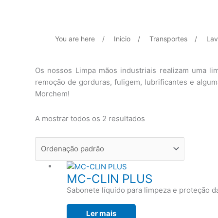
You are here
/
Inicio
/
Transportes
/
La
Os nossos Limpa mãos industriais
realizam uma lim
remoção de gorduras, fuligem, lubrificantes e algu
Morchem!
A mostrar todos os 2 resultados
MC-CLIN PLUS
Sabonete líquido para limpeza e proteção 
Ler mais