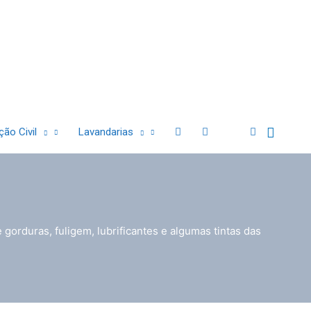
Sear
ão Civil
Lavandarias
 gorduras, fuligem, lubrificantes e algumas tintas das