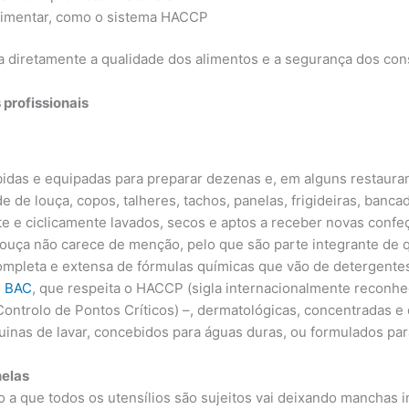
limentar, como o sistema HACCP
a diretamente a qualidade dos alimentos e a segurança dos co
 profissionais
das e equipadas para preparar dezenas e, em alguns restauran
de de louça, copos, talheres, tachos, panelas, frigideiras, ban
te e ciclicamente lavados, secos e aptos a receber novas conf
 louça não carece de menção, pelo que são parte integrante de
completa e extensa de fórmulas químicas que vão de detergente
 BAC
, que respeita o HACCP (sigla internacionalmente reconhec
Controlo de Pontos Críticos) –, dermatológicas, concentradas 
inas de lavar, concebidos para águas duras, ou formulados pa
nelas
o a que todos os utensílios são sujeitos vai deixando manchas in