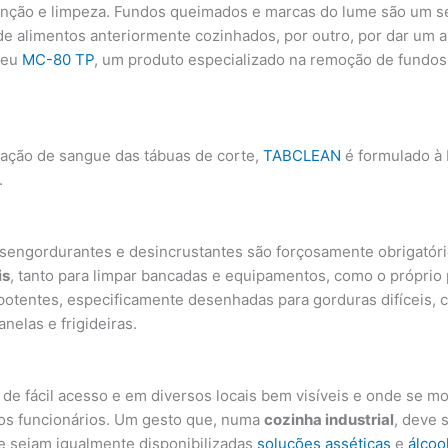
ção e limpeza. Fundos queimados e marcas do lume são um sér
 alimentos anteriormente cozinhados, por outro, por dar um as
veu
MC-80 TP
, um produto especializado na remoção de fundos
nação de sangue das tábuas de corte,
TABCLEAN
é formulado à 
.
engordurantes e desincrustantes são forçosamente obrigatóri
is
, tanto para limpar bancadas e equipamentos, como o próprio
 potentes, especificamente desenhadas para gorduras difíceis,
nelas e frigideiras.
de fácil acesso e em diversos locais bem visíveis e onde se m
dos funcionários. Um gesto que, numa
cozinha industrial
, deve 
e sejam igualmente disponibilizadas
soluções asséticas
e
álcoo