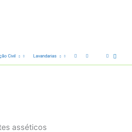
Sear
ão Civil
Lavandarias
tes asséticos