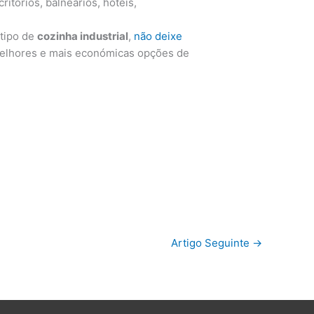
itórios, balneários, hotéis,
 tipo de
cozinha industrial
,
não deixe
s melhores e mais económicas opções de
Artigo Seguinte
→