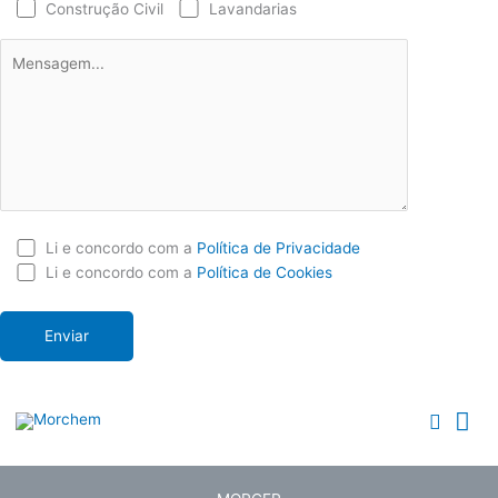
Construção Civil
Lavandarias
Li e concordo com a
Política de Privacidade
Li e concordo com a
Política de Cookies
Me
Searc
Pri