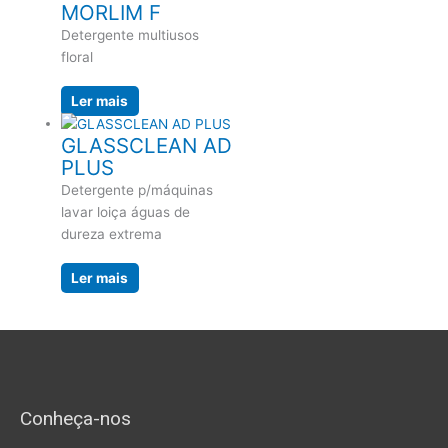
MORLIM F
Detergente multiusos
floral
Ler mais
GLASSCLEAN AD
PLUS
Detergente p/máquinas
lavar loiça águas de
dureza extrema
Ler mais
Conheça-nos