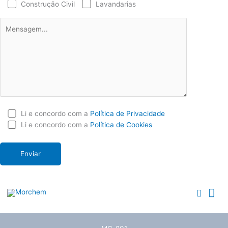
Construção Civil
Lavandarias
Li e concordo com a
Política de Privacidade
Li e concordo com a
Política de Cookies
Me
Searc
Pri