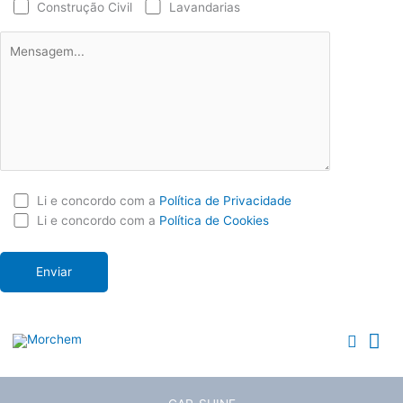
Construção Civil
Lavandarias
Li e concordo com a
Política de Privacidade
Li e concordo com a
Política de Cookies
Me
Searc
Pri