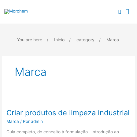
Skip
Search...
Search...
Me
to
Searc
content
Pri
You are here
/
Inicio
/
category
/
Marca
Marca
Criar
produtos
Criar produtos de limpeza industrial
de
limpeza
Marca
/ Por
admin
industrial
Guia completo, do conceito à formulação Introdução ao