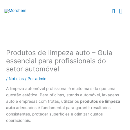
Skip
Search...
Search...
Me
to
Searc
content
Pri
Produtos de limpeza auto – Guia
essencial para profissionais do
setor automóvel
/
Notícias
/ Por
admin
A limpeza automóvel profissional é muito mais do que uma
questão estética. Para oficinas, stands automóvel, lavagens
auto e empresas com frotas, utilizar os
produtos de limpeza
auto
adequados é fundamental para garantir resultados
consistentes, proteger superfícies e otimizar custos
operacionais.