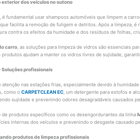
 exterior dos veículos no outono
o, é fundamental usar shampoos automóveis que limpem a carro
ue facilita a remoção de fuligem e detritos. Após a limpeza, 
tura contra os efeitos da humidade e dos resíduos de folhas, cr
do carro
, as soluções para limpeza de vidros são essenciais para
produtos ajudam a manter os vidros livres de sujidade, garanti
– Soluções profissionais
 atenção nas estações frias, especialmente devido à humidade e
s, como o
CARPETCLEAN EC
, um detergente para estofos e al
movendo sujidade e prevenindo odores desagradáveis causados pe
uso de produtos específicos como os desengordurantes da linha
M
ícies internas dos veículos e prevenindo o desgaste causado p
ando produtos de limpeza profissionais