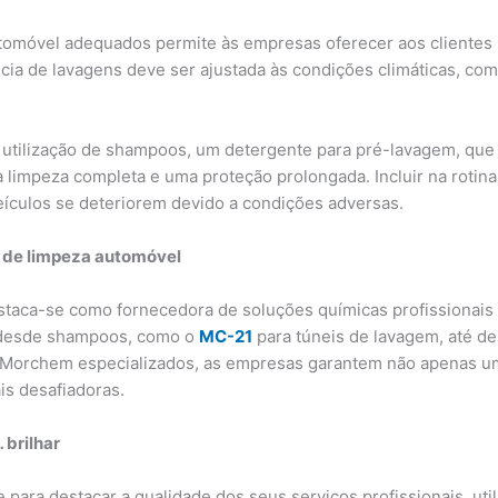
utomóvel adequados permite às empresas oferecer aos clientes u
ncia de lavagens deve ser ajustada às condições climáticas, co
a utilização de shampoos, um detergente para pré-lavagem, que
 limpeza completa e uma proteção prolongada. Incluir na rotin
eículos se deteriorem devido a condições adversas.
s de limpeza automóvel
aca-se como fornecedora de soluções químicas profissionais 
 desde shampoos, como o
MC-21
para túneis de lavagem, até d
s Morchem especializados, as empresas garantem não apenas u
is desafiadoras.
 brilhar
para destacar a qualidade dos seus serviços profissionais, uti