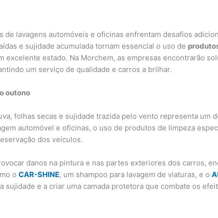
de lavagens automóveis e oficinas enfrentam desafios adicion
 caídas e sujidade acumulada tornam essencial o uso de
produtos
em excelente estado. Na Morchem, as empresas encontrarão sol
ntindo um serviço de qualidade e carros a brilhar.
no outono
va, folhas secas e sujidade trazida pelo vento representa um d
gem automóvel e oficinas, o uso de produtos de limpeza específ
preservação dos veículos.
vocar danos na pintura e nas partes exteriores dos carros, e
omo o
CAR-SHINE
, um shampoo para lavagem de viaturas, e o
A
a sujidade e a criar uma camada protetora que combate os efe