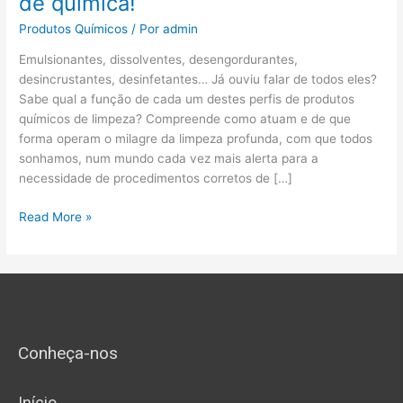
de química!
de
limpeza
Produtos Químicos
/ Por
admin
–
Emulsionantes, dissolventes, desengordurantes,
É
desincrustantes, desinfetantes… Já ouviu falar de todos eles?
tudo
Sabe qual a função de cada um destes perfis de produtos
uma
químicos de limpeza? Compreende como atuam e de que
questão
forma operam o milagre da limpeza profunda, com que todos
de
sonhamos, num mundo cada vez mais alerta para a
química!
necessidade de procedimentos corretos de […]
Read More »
Conheça-nos