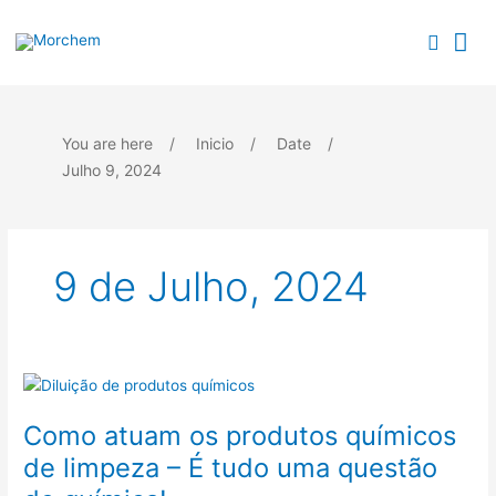
Skip
Search...
Search...
Me
to
Searc
content
Pri
You are here
/
Inicio
/
Date
/
Julho 9, 2024
9 de Julho, 2024
Como
atuam
Como atuam os produtos químicos
os
produtos
de limpeza – É tudo uma questão
químicos