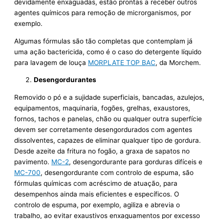
devidamente enxaguadas, estão prontas a receber outros
agentes químicos para remoção de microrganismos, por
exemplo.
Algumas fórmulas são tão completas que contemplam já
uma ação bactericida, como é o caso do detergente líquido
para lavagem de louça
MORPLATE TOP BAC
, da Morchem.
Desengordurantes
Removido o pó e a sujidade superficiais, bancadas, azulejos,
equipamentos, maquinaria, fogões, grelhas, exaustores,
fornos, tachos e panelas, chão ou qualquer outra superfície
devem ser corretamente desengordurados com agentes
dissolventes, capazes de eliminar qualquer tipo de gordura.
Desde azeite da fritura no fogão, a graxa de sapatos no
pavimento.
MC-2
, desengordurante para gorduras difíceis e
MC-700
, desengordurante com controlo de espuma, são
fórmulas químicas com acréscimo de atuação, para
desempenhos ainda mais eficientes e específicos. O
controlo de espuma, por exemplo, agiliza e abrevia o
trabalho, ao evitar exaustivos enxaguamentos por excesso